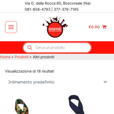
Vai
Via G. della Rocca 60, Boscoreale (Na)
al
081-858-4793 | 377-379-7165
contenuto
€
0.00
Main
Menu
Products
search
Home
Prodotti
Altri prodotti
Visualizzazione di 18 risultati