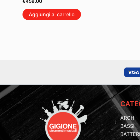
€
459.00
Aggiungi al carrello
CATE
ARCHI
BASSI
BATTER