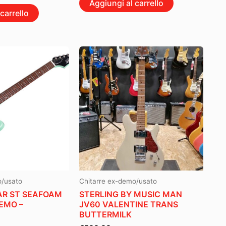
Aggiungi al carrello
carrello
o/usato
Chitarre ex-demo/usato
AR ST SEAFOAM
STERLING BY MUSIC MAN
DEMO –
JV60 VALENTINE TRANS
BUTTERMILK