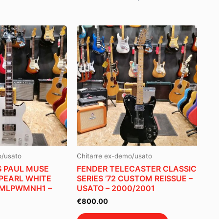
o/usato
Chitarre ex-demo/usato
S PAUL MUSE
FENDER TELECASTER CLASSIC
PEARL WHITE
SERIES ’72 CUSTOM REISSUE –
NMLPWMNH1 –
USATO – 2000/2001
€
800.00