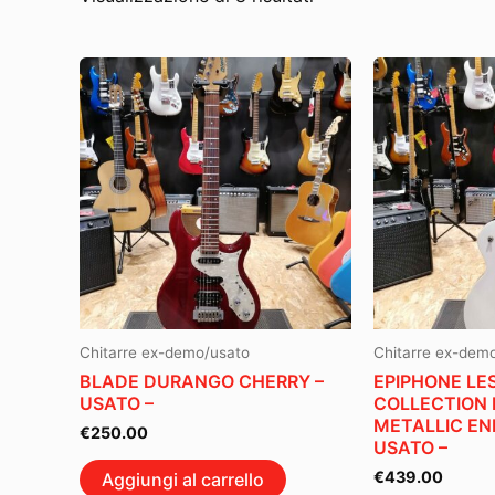
Chitarre ex-demo/usato
Chitarre ex-dem
BLADE DURANGO CHERRY –
EPIPHONE LE
USATO –
COLLECTION 
METALLIC E
€
250.00
USATO –
€
439.00
Aggiungi al carrello