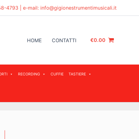
58-4793
| e-mail:
info@gigionestrumentimusicali.it
€
0.00
HOME
CONTATTI
ORTI
RECORDING
CUFFIE
TASTIERE