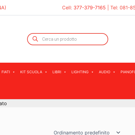
NA)
Cell:
377-379-7165
| Tel:
081-8
Products
search
FIATI
KIT SCUOLA
LIBRI
LIGHTING
AUDIO
PIANOF
ato