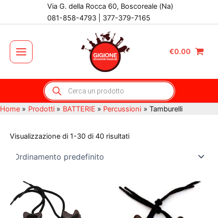
Vai
Via G. della Rocca 60, Boscoreale (Na)
al
081-858-4793 | 377-379-7165
contenuto
€
0.00
Main
Menu
Products
search
Home
Prodotti
BATTERIE
Percussioni
Tamburelli
Visualizzazione di 1-30 di 40 risultati