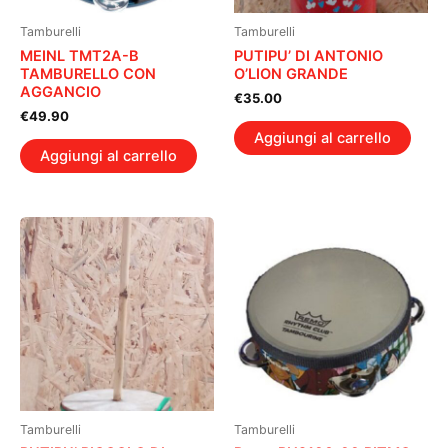
Tamburelli
Tamburelli
MEINL TMT2A-B
PUTIPU’ DI ANTONIO
TAMBURELLO CON
O’LION GRANDE
AGGANCIO
€
35.00
€
49.90
Aggiungi al carrello
Aggiungi al carrello
Tamburelli
Tamburelli