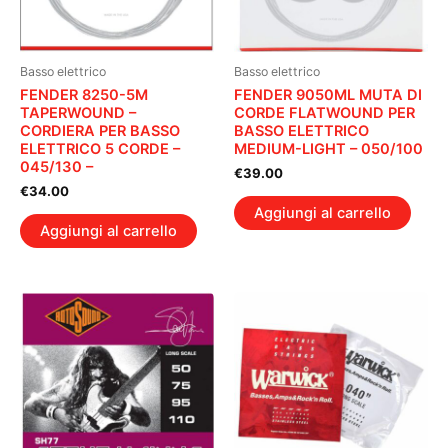
Basso elettrico
Basso elettrico
FENDER 8250-5M
FENDER 9050ML MUTA DI
TAPERWOUND –
CORDE FLATWOUND PER
CORDIERA PER BASSO
BASSO ELETTRICO
ELETTRICO 5 CORDE –
MEDIUM-LIGHT – 050/100
045/130 –
€
39.00
€
34.00
Aggiungi al carrello
Aggiungi al carrello