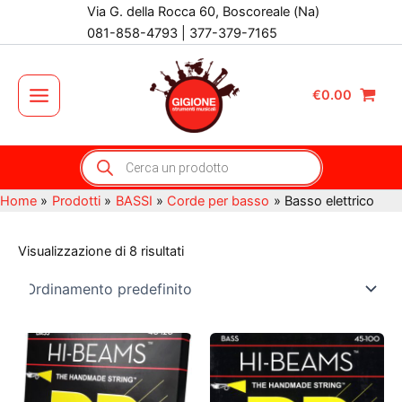
Vai
Via G. della Rocca 60, Boscoreale (Na)
al
081-858-4793 | 377-379-7165
contenuto
€
0.00
Main
Menu
Products
search
Home
Prodotti
BASSI
Corde per basso
Basso elettrico
Visualizzazione di 8 risultati