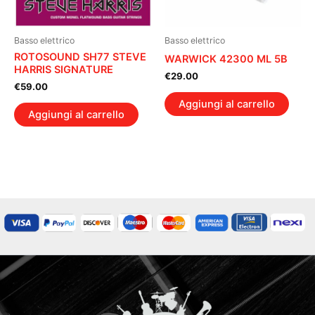
Basso elettrico
Basso elettrico
ROTOSOUND SH77 STEVE
WARWICK 42300 ML 5B
HARRIS SIGNATURE
€
29.00
€
59.00
Aggiungi al carrello
Aggiungi al carrello