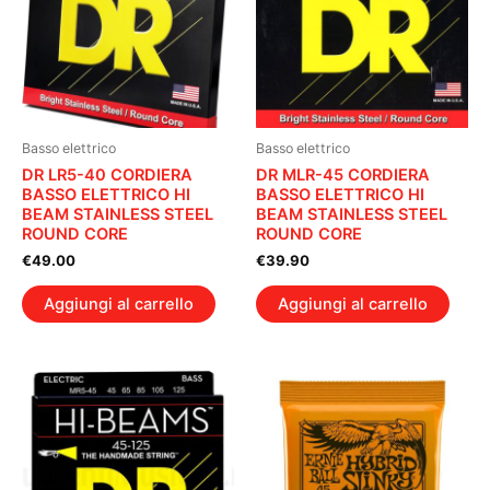
Basso elettrico
Basso elettrico
DR LR5-40 CORDIERA
DR MLR-45 CORDIERA
BASSO ELETTRICO HI
BASSO ELETTRICO HI
BEAM STAINLESS STEEL
BEAM STAINLESS STEEL
ROUND CORE
ROUND CORE
€
49.00
€
39.90
Aggiungi al carrello
Aggiungi al carrello