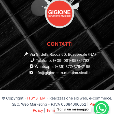
CONTATTI
Via G. della Rocca 60, Boscoreale (NA)
Telefono: (+39) 081-858-4793
Whatsapp: (+39) 377-379-7165
info@gigionestrumentimusicali.it
© Copyright -
ITSYSTEM
- Realizzazione siti web, e-commerce,
SEO, Web Marketing - P.IVA 05084660652 |
Privacy
Scrivi un messaggio
Policy
|
Termini e Condizioni