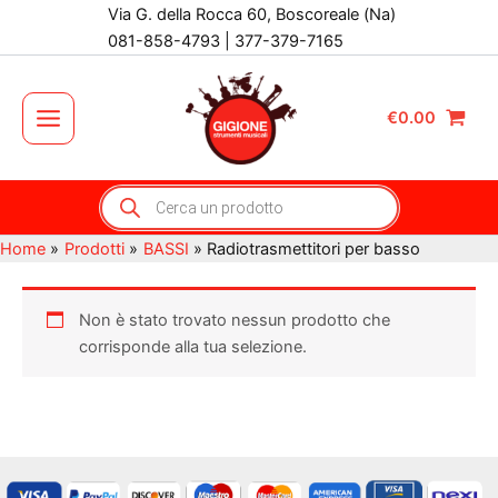
Vai
Via G. della Rocca 60, Boscoreale (Na)
al
081-858-4793 | 377-379-7165
contenuto
€
0.00
Main
Menu
Products
search
Home
Prodotti
BASSI
Radiotrasmettitori per basso
Non è stato trovato nessun prodotto che
corrisponde alla tua selezione.