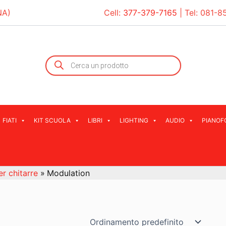
NA)
Cell:
377-379-7165
| Tel:
081-8
Products
search
FIATI
KIT SCUOLA
LIBRI
LIGHTING
AUDIO
PIANOF
er chitarre
Modulation