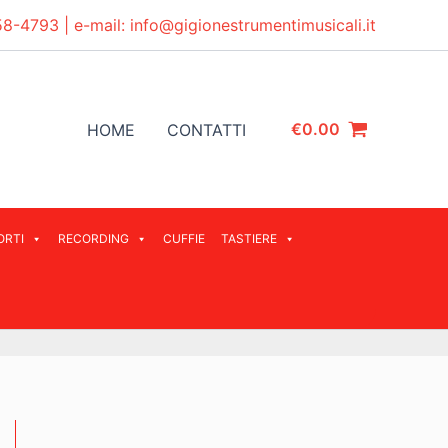
58-4793
| e-mail:
info@gigionestrumentimusicali.it
€
0.00
HOME
CONTATTI
ORTI
RECORDING
CUFFIE
TASTIERE