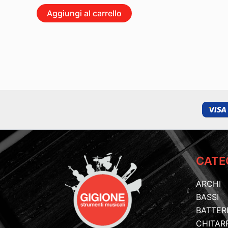
Aggiungi al carrello
CATE
ARCHI
BASSI
BATTER
CHITAR