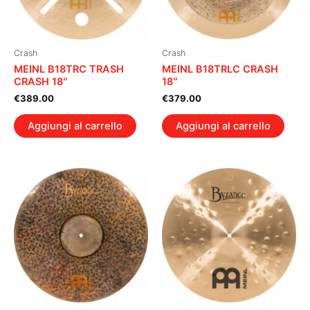
Crash
Crash
MEINL B18TRC TRASH
MEINL B18TRLC CRASH
CRASH 18″
18″
€
389.00
€
379.00
Aggiungi al carrello
Aggiungi al carrello