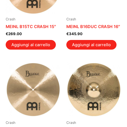
Crash
Crash
MEINL B15TC CRASH 15″
MEINL B16DUC CRASH 16″
€
269.00
€
345.90
Aggiungi al carrello
Aggiungi al carrello
Crash
Crash