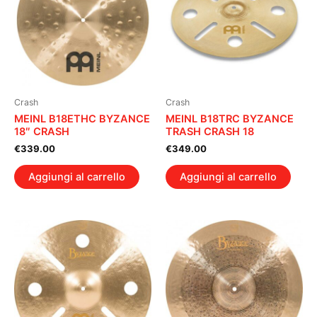
Crash
Crash
MEINL B18ETHC BYZANCE
MEINL B18TRC BYZANCE
18″ CRASH
TRASH CRASH 18
€
339.00
€
349.00
Aggiungi al carrello
Aggiungi al carrello