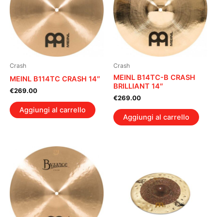
Crash
Crash
MEINL B14TC-B CRASH
MEINL B114TC CRASH 14″
BRILLIANT 14″
€
269.00
€
269.00
Aggiungi al carrello
Aggiungi al carrello