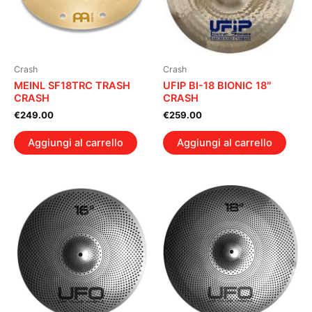
Crash
Crash
MEINL SF18TRC TRASH
UFIP BI-18 BIONIC 18″
CRASH
CRASH
€
249.00
€
259.00
Aggiungi al carrello
Aggiungi al carrello