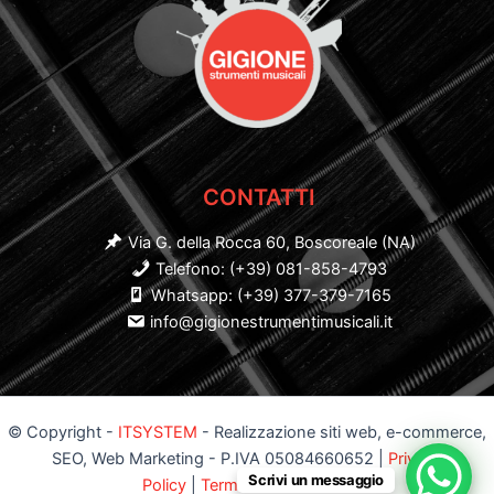
CONTATTI
Via G. della Rocca 60, Boscoreale (NA)
Telefono: (+39) 081-858-4793
Whatsapp: (+39) 377-379-7165
info@gigionestrumentimusicali.it
© Copyright -
ITSYSTEM
- Realizzazione siti web, e-commerce,
SEO, Web Marketing - P.IVA 05084660652 |
Privacy
Scrivi un messaggio
Policy
|
Termini e Condizioni