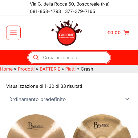
Vai
Via G. della Rocca 60, Boscoreale (Na)
al
081-858-4793 | 377-379-7165
contenuto
€
0.00
Main
Menu
Products
search
Home
Prodotti
BATTERIE
Piatti
Crash
Visualizzazione di 1-30 di 33 risultati