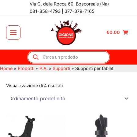
Vai
Via G. della Rocca 60, Boscoreale (Na)
al
081-858-4793 | 377-379-7165
contenuto
€
0.00
Main
Menu
Products
search
Home
Prodotti
P.A.
Supporti
Supporti per tablet
Visualizzazione di 4 risultati