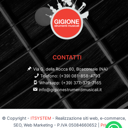
CONTATTI
Via G. della Rocca 60, Boscoreale (NA)
Telefono: (+39) 081-858-4793
Whatsapp: (+39) 377-379-7165
info@gigionestrumentimusicali.it
© Copyright -
ITSYSTEM
- Realizzazione siti web, e-commerce,
SEO, Web Marketing - P.IVA 05084660652 |
Privacy