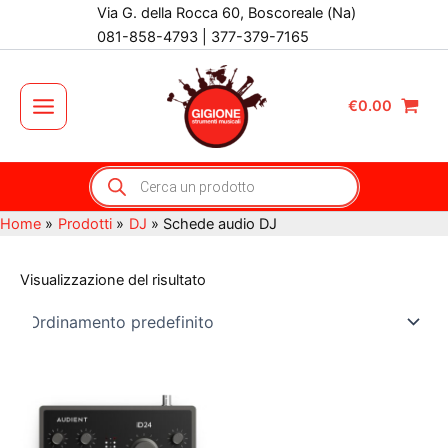
Vai
Via G. della Rocca 60, Boscoreale (Na)
al
081-858-4793 | 377-379-7165
contenuto
€
0.00
Main
Menu
Products
search
Home
Prodotti
DJ
Schede audio DJ
Visualizzazione del risultato