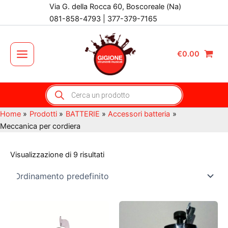
Vai
Via G. della Rocca 60, Boscoreale (Na)
al
081-858-4793 | 377-379-7165
contenuto
€
0.00
Main
Menu
Products
search
Home
Prodotti
BATTERIE
Accessori batteria
Meccanica per cordiera
Visualizzazione di 9 risultati