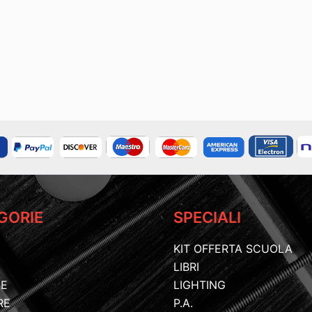
GORIE
SPECIALI
KIT OFFERTA SCUOLA
LIBRI
IE
LIGHTING
RE
P.A.