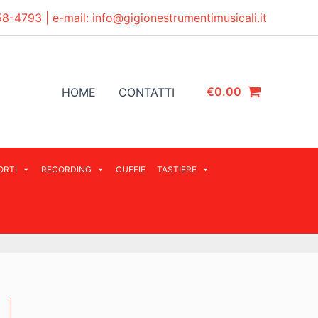
58-4793
| e-mail:
info@gigionestrumentimusicali.it
€
0.00
HOME
CONTATTI
ORTI
RECORDING
CUFFIE
TASTIERE