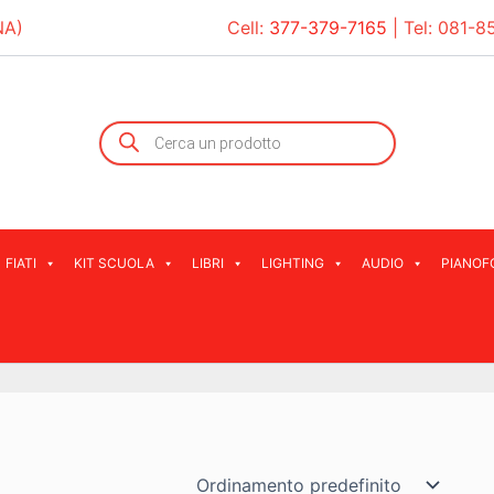
NA)
Cell:
377-379-7165
| Tel:
081-8
Products
search
FIATI
KIT SCUOLA
LIBRI
LIGHTING
AUDIO
PIANOF