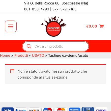
Vai
Via G. della Rocca 60, Boscoreale (Na)
al
081-858-4793 | 377-379-7165
contenuto
€
0.00
Main
Menu
Products
search
Home
Prodotti
USATO
Tastiere ex-demo/usato
Non è stato trovato nessun prodotto che
corrisponde alla tua selezione.