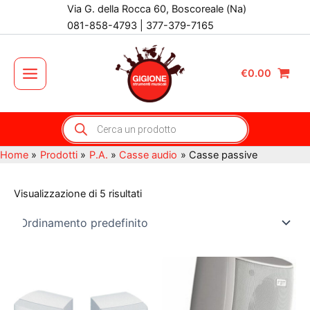
Vai
Via G. della Rocca 60, Boscoreale (Na)
al
081-858-4793 | 377-379-7165
contenuto
€
0.00
Main
Menu
Products
search
Home
Prodotti
P.A.
Casse audio
Casse passive
Visualizzazione di 5 risultati