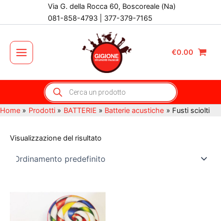
Vai
Via G. della Rocca 60, Boscoreale (Na)
al
081-858-4793 | 377-379-7165
contenuto
€
0.00
Main
Menu
Products
search
Home
Prodotti
BATTERIE
Batterie acustiche
Fusti sciolti
Visualizzazione del risultato