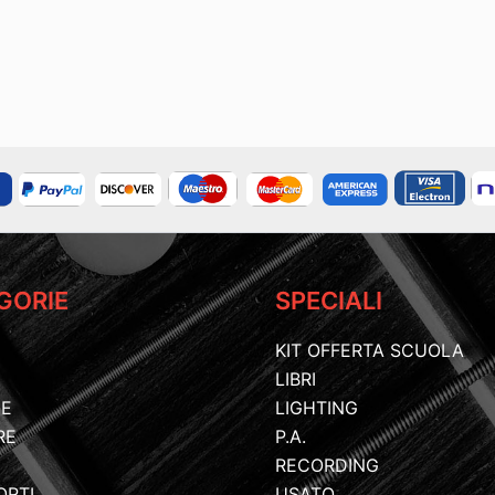
GORIE
SPECIALI
KIT OFFERTA SCUOLA
LIBRI
IE
LIGHTING
RE
P.A.
RECORDING
ORTI
USATO