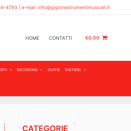
58-4793
| e-mail:
info@gigionestrumentimusicali.it
€
0.00
HOME
CONTATTI
ORTI
RECORDING
CUFFIE
TASTIERE
CATEGORIE