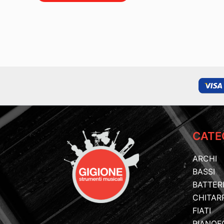
CATE
ARCHI
BASSI
BATTER
CHITAR
FIATI
PIANOF