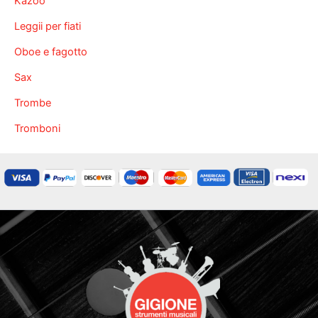
Kazoo
Leggii per fiati
Oboe e fagotto
Sax
Trombe
Tromboni