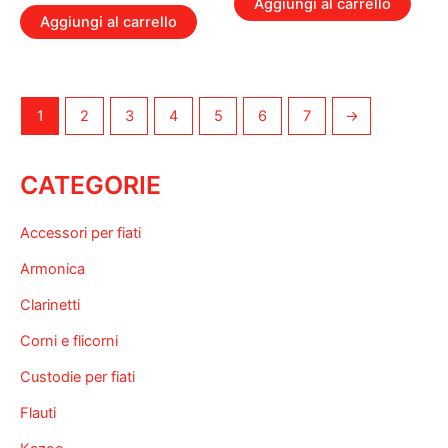
Aggiungi al carrello
Aggiungi al carrello
1
2
3
4
5
6
7
→
CATEGORIE
Accessori per fiati
Armonica
Clarinetti
Corni e flicorni
Custodie per fiati
Flauti