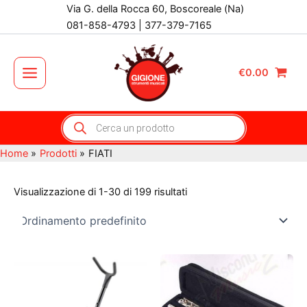
Vai
Via G. della Rocca 60, Boscoreale (Na)
al
081-858-4793 | 377-379-7165
contenuto
€
0.00
Main
Menu
Products
search
Home
Prodotti
FIATI
Visualizzazione di 1-30 di 199 risultati