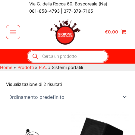
Vai
Via G. della Rocca 60, Boscoreale (Na)
al
081-858-4793 | 377-379-7165
contenuto
€
0.00
Main
Menu
Products
search
Home
Prodotti
P.A.
Sistemi portatili
Visualizzazione di 2 risultati