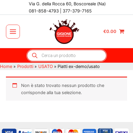
Vai
Via G. della Rocca 60, Boscoreale (Na)
al
081-858-4793 | 377-379-7165
contenuto
€
0.00
Main
Menu
Products
search
Home
Prodotti
USATO
Piatti ex-demo/usato
Non è stato trovato nessun prodotto che
corrisponde alla tua selezione.