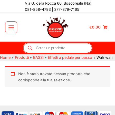
Vai
Via G. della Rocca 60, Boscoreale (Na)
al
081-858-4793 | 377-379-7165
contenuto
€
0.00
Main
Menu
Products
search
Home
Prodotti
BASSI
Effetti a pedale per basso
Wah wah
Non è stato trovato nessun prodotto che
corrisponde alla tua selezione.