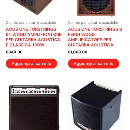
Combo per chitarre acustiche
Combo per chitarre acustiche
ACUS ONE FORSTRINGS
ACUS ONE FORSTRINGS 8
6T WOOD AMPLIFICATORE
FERDI WOOD
PER CHITARRA ACUSTICA
AMPLIFICATORE PER
E CLASSICA 130W
CHITARRA ACUSTICA
€
849.00
€
1,069.00
Aggiungi al carrello
Aggiungi al carrello