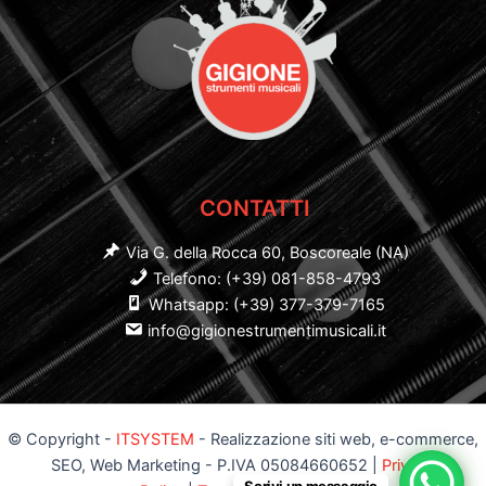
CONTATTI
Via G. della Rocca 60, Boscoreale (NA)
Telefono: (+39) 081-858-4793
Whatsapp: (+39) 377-379-7165
info@gigionestrumentimusicali.it
© Copyright -
ITSYSTEM
- Realizzazione siti web, e-commerce,
SEO, Web Marketing - P.IVA 05084660652 |
Privacy