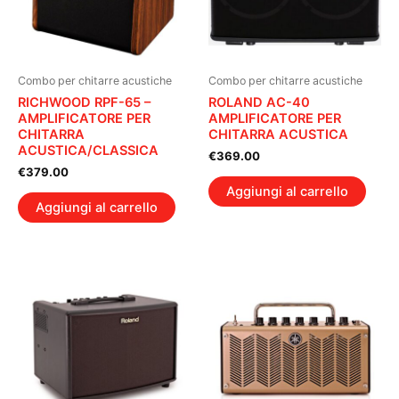
Combo per chitarre acustiche
Combo per chitarre acustiche
RICHWOOD RPF-65 –
ROLAND AC-40
AMPLIFICATORE PER
AMPLIFICATORE PER
CHITARRA
CHITARRA ACUSTICA
ACUSTICA/CLASSICA
€
369.00
€
379.00
Aggiungi al carrello
Aggiungi al carrello