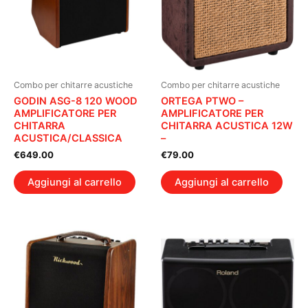
Combo per chitarre acustiche
Combo per chitarre acustiche
GODIN ASG-8 120 WOOD
ORTEGA PTWO –
AMPLIFICATORE PER
AMPLIFICATORE PER
CHITARRA
CHITARRA ACUSTICA 12W
ACUSTICA/CLASSICA
–
€
649.00
€
79.00
Aggiungi al carrello
Aggiungi al carrello