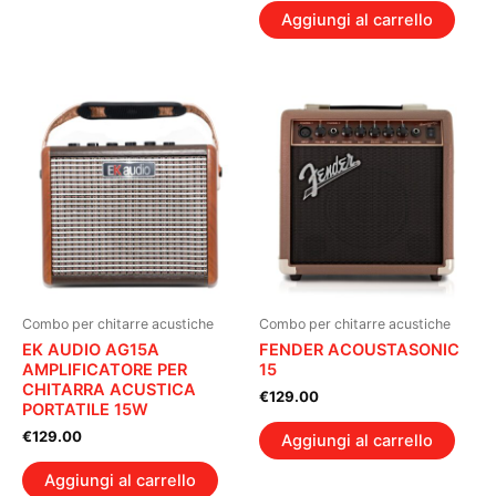
Aggiungi al carrello
Combo per chitarre acustiche
Combo per chitarre acustiche
EK AUDIO AG15A
FENDER ACOUSTASONIC
AMPLIFICATORE PER
15
CHITARRA ACUSTICA
€
129.00
PORTATILE 15W
€
129.00
Aggiungi al carrello
Aggiungi al carrello