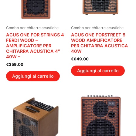
Combo per chitarre acustiche
Combo per chitarre acustiche
ACUS ONE FOR STRINGS 4
ACUS ONE FORSTREET 5
FERDI WOOD –
WOOD AMPLIFICATORE
AMPLIFICATORE PER
PER CHITARRA ACUSTICA
CHITARRA ACUSTICA 4″
40W
40W –
€
649.00
€
359.00
Aggiungi al carrello
Aggiungi al carrello