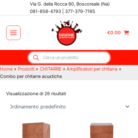
Vai
Via G. della Rocca 60, Boscoreale (Na)
al
081-858-4793 | 377-379-7165
contenuto
€
0.00
Main
Menu
Products
search
Home
Prodotti
CHITARRE
Amplificatori per chitarra
Combo per chitarre acustiche
Visualizzazione di 26 risultati