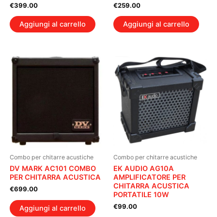
€
399.00
€
259.00
Aggiungi al carrello
Aggiungi al carrello
Combo per chitarre acustiche
Combo per chitarre acustiche
DV MARK AC101 COMBO
EK AUDIO AG10A
PER CHITARRA ACUSTICA
AMPLIFICATORE PER
CHITARRA ACUSTICA
€
699.00
PORTATILE 10W
€
99.00
Aggiungi al carrello