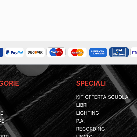
GORIE
SPECIALI
KIT OFFERTA SCUOLA
LIBRI
IE
LIGHTING
RE
P.A.
RECORDING
ORTI
USATO