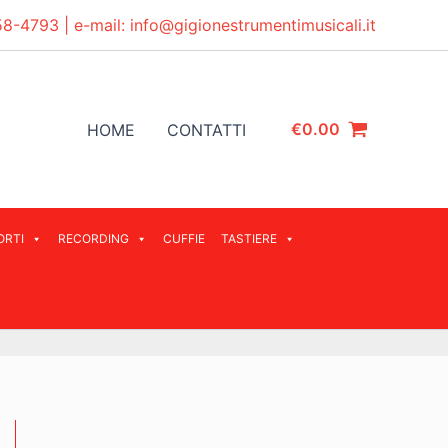
58-4793
| e-mail:
info@gigionestrumentimusicali.it
€
0.00
HOME
CONTATTI
ORTI
RECORDING
CUFFIE
TASTIERE