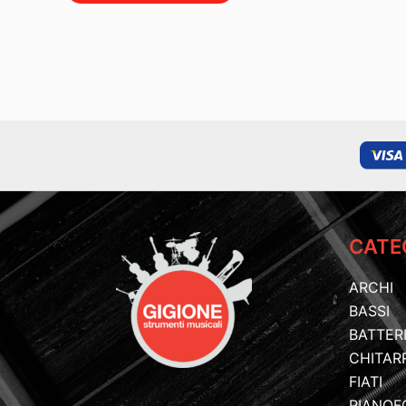
CATE
ARCHI
BASSI
BATTER
CHITAR
FIATI
PIANOF