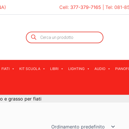
NA)
Cell:
377-379-7165
| Tel:
081-8
Products
search
FIATI
KIT SCUOLA
LIBRI
LIGHTING
AUDIO
PIANOF
io e grasso per fiati