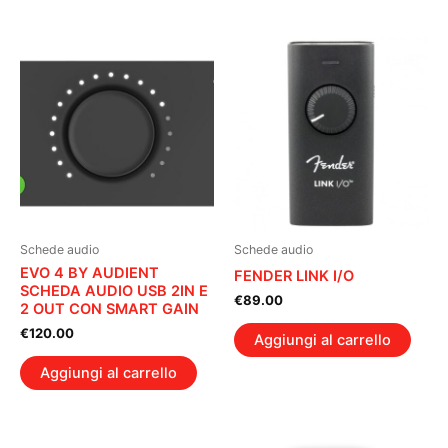
Schede audio
Schede audio
EVO 4 BY AUDIENT
FENDER LINK I/O
SCHEDA AUDIO USB 2IN E
€
89.00
2 OUT CON SMART GAIN
€
120.00
Aggiungi al carrello
Aggiungi al carrello