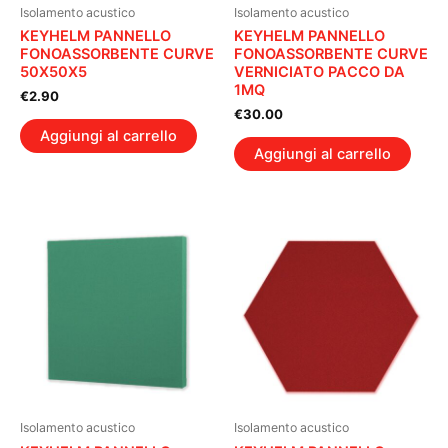
Isolamento acustico
Isolamento acustico
KEYHELM PANNELLO
KEYHELM PANNELLO
FONOASSORBENTE CURVE
FONOASSORBENTE CURVE
50X50X5
VERNICIATO PACCO DA
1MQ
€
2.90
€
30.00
Aggiungi al carrello
Aggiungi al carrello
Isolamento acustico
Isolamento acustico