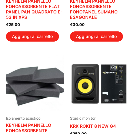
KEYHELM PANNELLO
KEYHELM PANNELLO
FONOASSORBENTE FLAT
FONOASSORBENTE
PANEL PAN QUADRATO E-
FONOPANEL SUMANO
53 IN XPS
ESAGONALE
€
25.00
€
30.00
Aggiungi al carrello
Aggiungi al carrello
Isolamento acustico
Studio monitor
KEYHELM PANNELLO
KRK ROKIT 8 NEW G4
FONOASSORBENTE
€
259.00