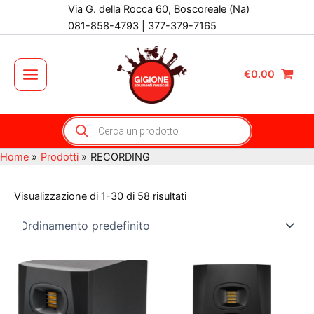
Vai
Via G. della Rocca 60, Boscoreale (Na)
al
081-858-4793 | 377-379-7165
contenuto
€
0.00
Main
Menu
Products
search
Home
Prodotti
RECORDING
Visualizzazione di 1-30 di 58 risultati