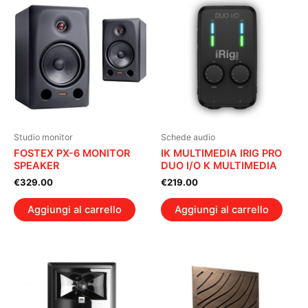
Studio monitor
Schede audio
FOSTEX PX-6 MONITOR
IK MULTIMEDIA IRIG PRO
SPEAKER
DUO I/O K MULTIMEDIA
€
329.00
€
219.00
Aggiungi al carrello
Aggiungi al carrello