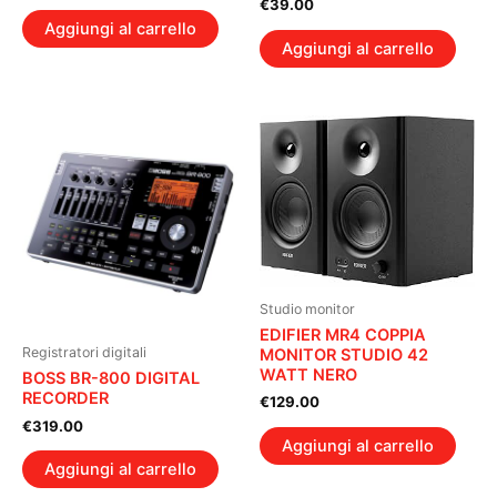
€
39.00
Aggiungi al carrello
Aggiungi al carrello
Studio monitor
EDIFIER MR4 COPPIA
Registratori digitali
MONITOR STUDIO 42
WATT NERO
BOSS BR-800 DIGITAL
RECORDER
€
129.00
€
319.00
Aggiungi al carrello
Aggiungi al carrello