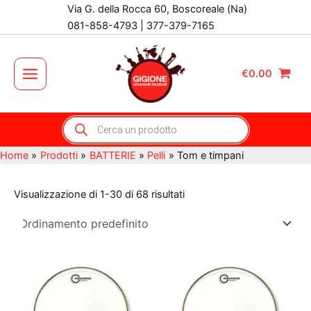
Vai
Via G. della Rocca 60, Boscoreale (Na)
al
081-858-4793 | 377-379-7165
contenuto
€
0.00
Main
Menu
Products
search
Home
Prodotti
BATTERIE
Pelli
Tom e timpani
Visualizzazione di 1-30 di 68 risultati