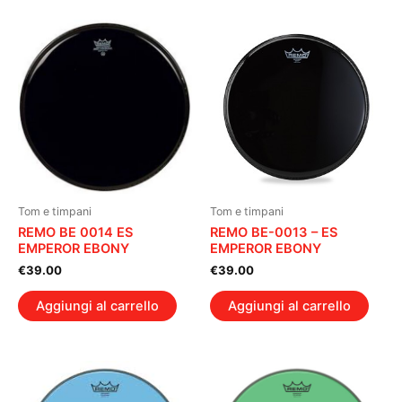
Tom e timpani
Tom e timpani
REMO BE 0014 ES
REMO BE-0013 – ES
EMPEROR EBONY
EMPEROR EBONY
€
39.00
€
39.00
Aggiungi al carrello
Aggiungi al carrello