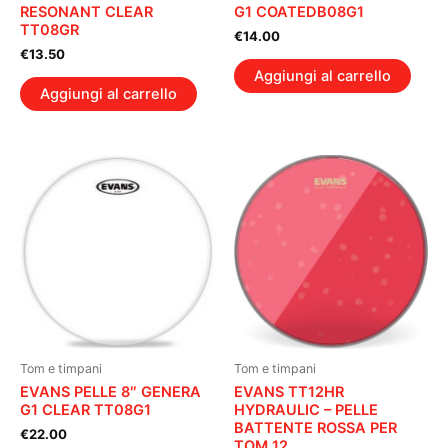
RESONANT CLEAR
G1 COATEDB08G1
TT08GR
€
14.00
€
13.50
Aggiungi al carrello
Aggiungi al carrello
Tom e timpani
Tom e timpani
EVANS PELLE 8″ GENERA
EVANS TT12HR
G1 CLEAR TT08G1
HYDRAULIC – PELLE
BATTENTE ROSSA PER
€
22.00
TOM 12