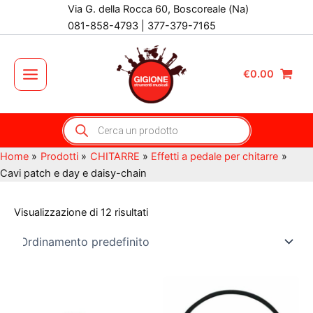
Vai
Via G. della Rocca 60, Boscoreale (Na)
al
081-858-4793 | 377-379-7165
contenuto
€
0.00
Main
Menu
Products
search
Home
Prodotti
CHITARRE
Effetti a pedale per chitarre
Cavi patch e day e daisy-chain
Visualizzazione di 12 risultati