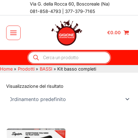
Vai
Via G. della Rocca 60, Boscoreale (Na)
al
081-858-4793 | 377-379-7165
contenuto
€
0.00
Main
Menu
Products
search
Home
Prodotti
BASSI
Kit basso completi
Visualizzazione del risultato