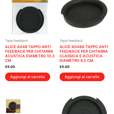
Tappi feedback
Tappi feedback
ALICE A048 TAPPO ANTI
ALICE A048A TAPPO ANTI
FEEDBACK PER CHITARRA
FEEDBACK PER CHITARRA
ACUSTICA DIAMETRO 10,2
CLASSICA E ACUSTICA
CM
DIAMETRO 8,5 CM
€
5.00
€
5.00
Aggiungi al carrello
Aggiungi al carrello