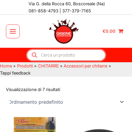
Vai
Via G. della Rocca 60, Boscoreale (Na)
al
081-858-4793 | 377-379-7165
contenuto
€
0.00
Main
Menu
Products
search
Home
Prodotti
CHITARRE
Accessori per chitarre
Tappi feedback
Visualizzazione di 7 risultati