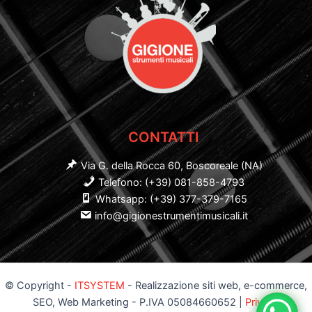
CONTATTI
Via G. della Rocca 60, Boscoreale (NA)
Telefono: (+39) 081-858-4793
Whatsapp: (+39) 377-379-7165
info@gigionestrumentimusicali.it
© Copyright -
ITSYSTEM
- Realizzazione siti web, e-commerce,
SEO, Web Marketing - P.IVA 05084660652 |
Privacy