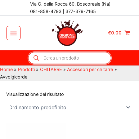
Vai
Via G. della Rocca 60, Boscoreale (Na)
al
081-858-4793 | 377-379-7165
contenuto
€
0.00
Main
Menu
Products
search
Home
Prodotti
CHITARRE
Accessori per chitarre
Avvolgicorde
Visualizzazione del risultato