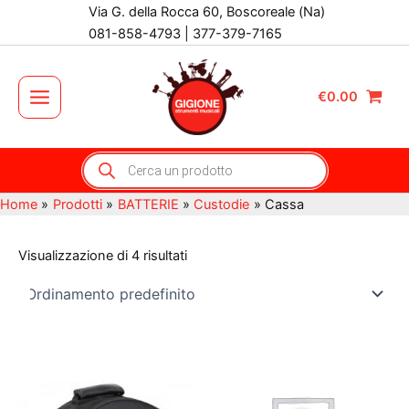
Vai
Via G. della Rocca 60, Boscoreale (Na)
al
081-858-4793 | 377-379-7165
contenuto
€
0.00
Main
Menu
Products
search
Home
Prodotti
BATTERIE
Custodie
Cassa
Visualizzazione di 4 risultati