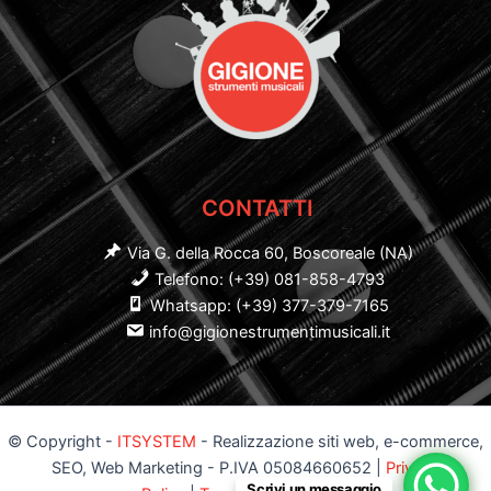
CONTATTI
Via G. della Rocca 60, Boscoreale (NA)
Telefono: (+39) 081-858-4793
Whatsapp: (+39) 377-379-7165
info@gigionestrumentimusicali.it
© Copyright -
ITSYSTEM
- Realizzazione siti web, e-commerce,
SEO, Web Marketing - P.IVA 05084660652 |
Privacy
Scrivi un messaggio