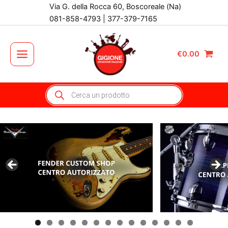
Vai
Via G. della Rocca 60, Boscoreale (Na)
al
081-858-4793 | 377-379-7165
contenuto
€
0.00
Main
Menu
Products
search