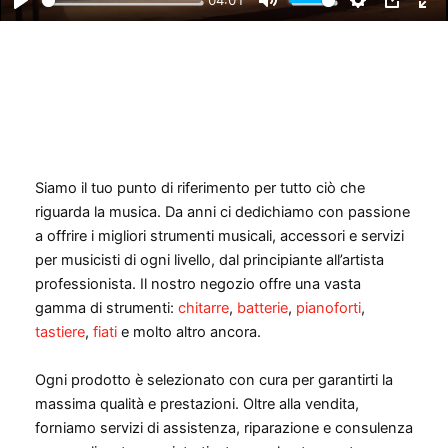
04:01
P
M
S
P
E
l
u
e
I
n
a
t
t
P
t
y
e
t
e
i
r
n
f
g
u
Siamo il tuo punto di riferimento per tutto ciò che
s
l
riguarda la musica. Da anni ci dedichiamo con passione
l
a offrire i migliori strumenti musicali, accessori e servizi
s
per musicisti di ogni livello, dal principiante all’artista
c
professionista. Il nostro negozio offre una vasta
r
gamma di strumenti:
chitarre
,
batterie
,
pianoforti
,
e
tastiere
,
fiati
e molto altro ancora.
e
n
Ogni prodotto è selezionato con cura per garantirti la
massima qualità e prestazioni. Oltre alla vendita,
forniamo servizi di assistenza, riparazione e consulenza