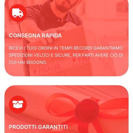
y
e
t
e
i
r
n
f
g
u
s
l
CONSEGNA RAPIDA
l
s
RICEVI I TUOI ORDINI IN TEMPI RECORD! GARANTIAMO
c
SPEDIZIONI VELOCI E SICURE, PER FARTI AVERE CIÒ DI
r
CUI HAI BISOGNO.
e
e
n
PRODOTTI GARANTITI