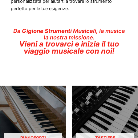
personalizzata per aiutarti a trovare lo strumento
perfetto per le tue esigenze.
Da
Gigione Strumenti Musicali
, la musica
la nostra missione.
Vieni a trovarci
e inizia il tuo
viaggio musicale con noi!
PIANOFORTI
TASTIERE