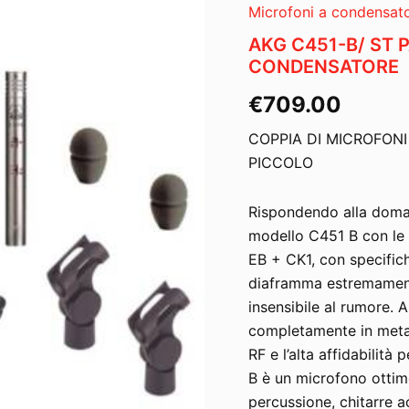
Microfoni a condensat
AKG C451-B/ ST 
CONDENSATORE
€
709.00
COPPIA DI MICROFO
PICCOLO
Rispondendo alla doman
modello C451 B con le 
EB + CK1, con specific
diaframma estremament
insensibile al rumore. 
completamente in metal
RF e l’alta affidabilità 
B è un microfono ottimo
percussione, chitarre a