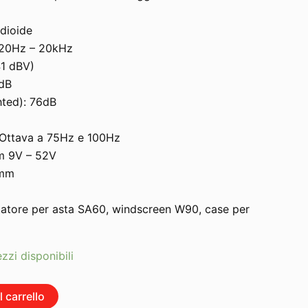
dioide
: 20Hz – 20kHz
41 dBV)
 dB
ted): 76dB
B/Ottava a 75Hz e 100Hz
m 9V – 52V
0mm
ttatore per asta SA60, windscreen W90, case per
zzi disponibili
 carrello