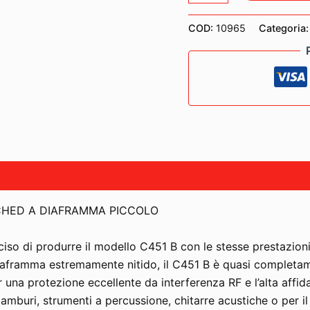
B/
ST
COD:
10965
Categoria
PAIR
STEREO
SET
MICROFONI
A
CONDENSATORE
quantità
CHED A DIAFRAMMA PICCOLO
so di produrre il modello C451 B con le stesse prestazion
aframma estremamente nitido, il C451 B è quasi completamen
 protezione eccellente da interferenza RF e l’alta affidabili
tamburi, strumenti a percussione, chitarre acustiche o per 