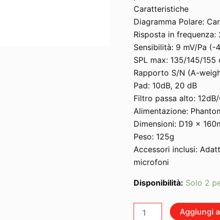
Caratteristiche
Diagramma Polare: Car
Risposta in frequenza
Sensibilità: 9 mV/Pa (-
SPL max: 135/145/155
Rapporto S/N (A-weigh
Pad: 10dB, 20 dB
Filtro passa alto: 12d
Alimentazione: Phanto
Dimensioni: D19 x 16
Peso: 125g
Accessori inclusi: Ada
microfoni
Disponibilità:
Solo 2 pe
AKG
Aggiungi al
C451-