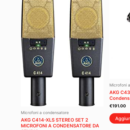
Microfoni 
AKG C430
Condens
€
191.00
Microfoni a condensatore
Aggiun
AKG C414-XLS STEREO SET 2
MICROFONI A CONDENSATORE DA