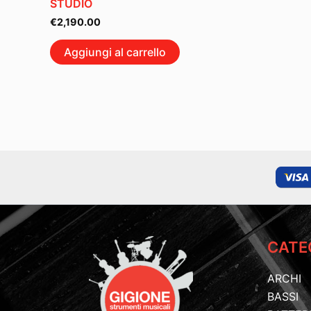
STUDIO
€
2,190.00
Aggiungi al carrello
CATE
ARCHI
BASSI