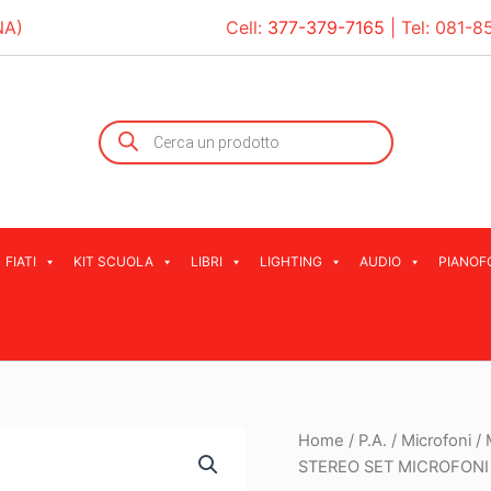
NA)
Cell:
377-379-7165
| Tel:
081-8
Products
search
FIATI
KIT SCUOLA
LIBRI
LIGHTING
AUDIO
PIANOF
Home
/
P.A.
/
Microfoni
/
STEREO SET MICROFON