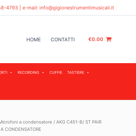
58-4793
| e-mail:
info@gigionestrumentimusicali.it
€
0.00
HOME
CONTATTI
ORTI
RECORDING
CUFFIE
TASTIERE
Microfoni a condensatore
/ AKG C451-B/ ST PAIR
I A CONDENSATORE