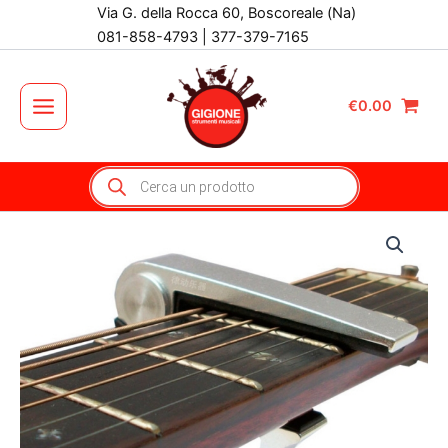
Vai
Via G. della Rocca 60, Boscoreale (Na)
al
081-858-4793 | 377-379-7165
contenuto
€
0.00
Main
Menu
Products
search