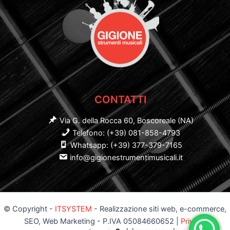
CONTATTI
Via G. della Rocca 60, Boscoreale (NA)
Telefono: (+39) 081-858-4793
Whatsapp: (+39) 377-379-7165
info@gigionestrumentimusicali.it
© Copyright -
ITSYSTEM
- Realizzazione siti web, e-commerce,
SEO, Web Marketing - P.IVA 05084660652 |
Privacy