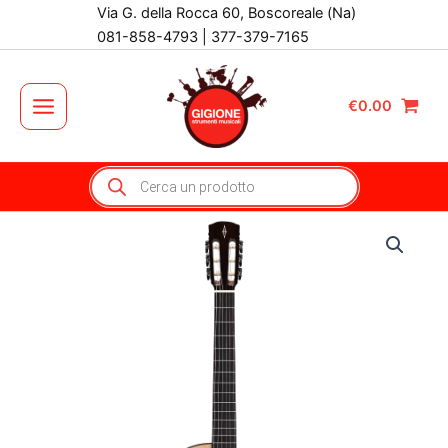
Vai
Via G. della Rocca 60, Boscoreale (Na)
al
081-858-4793 | 377-379-7165
contenuto
€
0.00
Main
Menu
Products
search