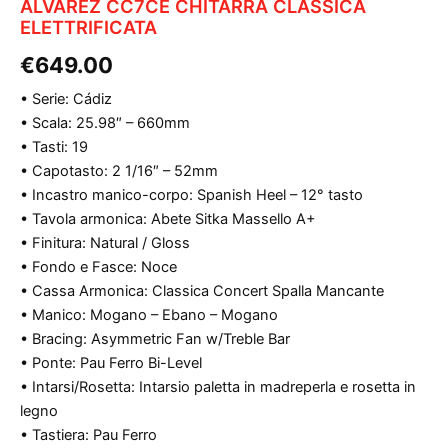
ALVAREZ CC7CE CHITARRA CLASSICA
ELETTRIFICATA
€
649.00
• Serie: Cádiz
• Scala: 25.98″ – 660mm
• Tasti: 19
• Capotasto: 2 1/16″ – 52mm
• Incastro manico-corpo: Spanish Heel – 12° tasto
• Tavola armonica: Abete Sitka Massello A+
• Finitura: Natural / Gloss
• Fondo e Fasce: Noce
• Cassa Armonica: Classica Concert Spalla Mancante
• Manico: Mogano – Ebano – Mogano
• Bracing: Asymmetric Fan w/Treble Bar
• Ponte: Pau Ferro Bi-Level
• Intarsi/Rosetta: Intarsio paletta in madreperla e rosetta in
legno
• Tastiera: Pau Ferro