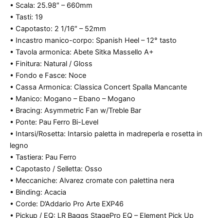
• Scala: 25.98″ – 660mm
• Tasti: 19
• Capotasto: 2 1/16″ – 52mm
• Incastro manico-corpo: Spanish Heel – 12° tasto
• Tavola armonica: Abete Sitka Massello A+
• Finitura: Natural / Gloss
• Fondo e Fasce: Noce
• Cassa Armonica: Classica Concert Spalla Mancante
• Manico: Mogano – Ebano – Mogano
• Bracing: Asymmetric Fan w/Treble Bar
• Ponte: Pau Ferro Bi-Level
• Intarsi/Rosetta: Intarsio paletta in madreperla e rosetta in
legno
• Tastiera: Pau Ferro
• Capotasto / Selletta: Osso
• Meccaniche: Alvarez cromate con palettina nera
• Binding: Acacia
• Corde: D’Addario Pro Arte EXP46
• Pickup / EQ: LR Baggs StagePro EQ – Element Pick Up