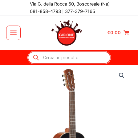
Vai
Via G. della Rocca 60, Boscoreale (Na)
al
081-858-4793 | 377-379-7165
contenuto
€
0.00
Main
Menu
Products
search