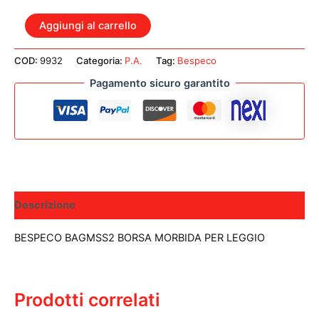
BESPECO
Aggiungi al carrello
BAGMSS2
BORSA
COD:
9932
Categoria:
P.A.
Tag:
Bespeco
MORBIDA
PER
Pagamento sicuro garantito
LEGGIO
quantità
Descrizione
BESPECO BAGMSS2 BORSA MORBIDA PER LEGGIO
Prodotti correlati