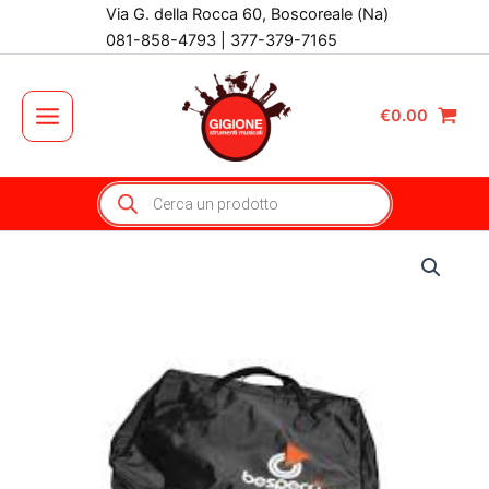
Vai
Via G. della Rocca 60, Boscoreale (Na)
al
081-858-4793 | 377-379-7165
contenuto
€
0.00
Main
Menu
Products
search