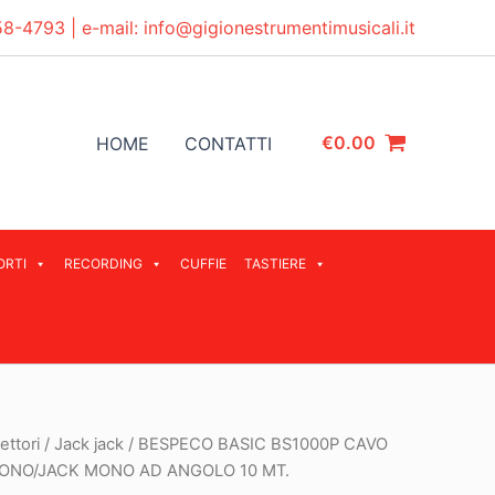
58-4793
| e-mail:
info@gigionestrumentimusicali.it
€
0.00
HOME
CONTATTI
ORTI
RECORDING
CUFFIE
TASTIERE
ettori
/
Jack jack
/ BESPECO BASIC BS1000P CAVO
ONO/JACK MONO AD ANGOLO 10 MT.