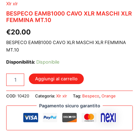
Xlr xlr
BESPECO EAMB1000 CAVO XLR MASCHI XLR
FEMMINA MT.10
€
20.00
BESPECO EAMB1000 CAVO XLR MASCHI XLR FEMMINA
MT.10
Disponibilità:
Disponibile
BESPECO
Aggiungi al carrello
EAMB1000
CAVO
XLR
COD:
10420
Categoria:
Xlr xlr
Tag:
Bespeco
,
Orange
MASCHI
Pagamento sicuro garantito
XLR
FEMMINA
MT.10
quantità