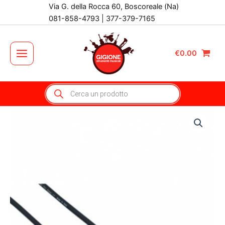
Vai
Via G. della Rocca 60, Boscoreale (Na)
al
081-858-4793 | 377-379-7165
contenuto
€
0.00
Main
Menu
Products
search