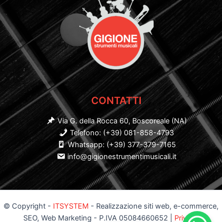
CONTATTI
Via G. della Rocca 60, Boscoreale (NA)
Telefono: (+39) 081-858-4793
Whatsapp: (+39) 377-379-7165
info@gigionestrumentimusicali.it
© Copyright -
ITSYSTEM
- Realizzazione siti web, e-commerce,
SEO, Web Marketing - P.IVA 05084660652 |
Privacy