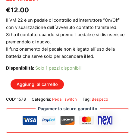
€
12.00
Il VM 22 è un pedale di controllo ad interruttore “On/Off”
con visualizzazione dell´avvenuto contatto tramite led.
Si ha il contatto quando si preme il pedale e si disinserisce
premendolo di nuovo.
Il funzionamento del pedale non è legato all´uso della
batteria che serve solo per accendere il led.
Disponibilità:
Solo 1 pezzi disponibili
BESPECO
Aggiungi al carrello
VM22
PEDALINO
COD:
1578
Categoria:
Pedali switch
Tag:
Bespeco
CONTROLLO
CON
Pagamento sicuro garantito
LED
RAEE01
quantità