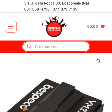
Vai
Via G. della Rocca 60, Boscoreale (Na)
al
081-858-4793 | 377-379-7165
contenuto
€
0.00
Main
Menu
Products
search