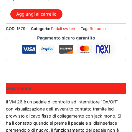
BESPECO
Aggiungi al carrello
VM26
PEDALINO
COD:
1579
Categoria:
Pedali switch
Tag:
Bespeco
CONTROLLO
LED
Pagamento sicuro garantito
E
CAVO
RAEE01
quantità
Descrizione
Il VM 26 è un pedale di controllo ad interruttore “On/Off”
con visualizzazione dell´avvenuto contatto tramite led
provvisto di cavo fisso di collegamento con jack mono. Si
ha il contatto quando si preme il pedale e si disinserisce
premendolo di nuovo. Il funzionamento del pedale non è