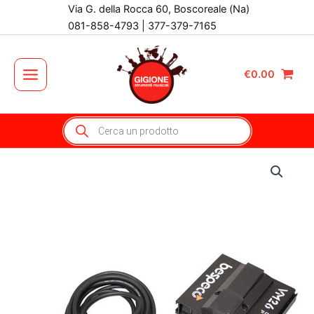
Vai
Via G. della Rocca 60, Boscoreale (Na)
al
081-858-4793 | 377-379-7165
contenuto
€
0.00
Main
Menu
Products
search