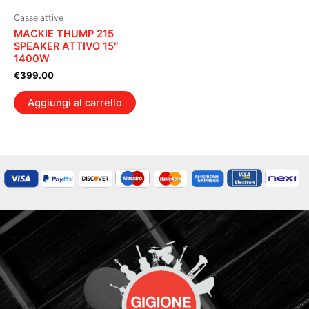
Casse attive
MACKIE THUMP 215
SPEAKER ATTIVO 15″
1400W
€
399.00
Aggiungi al carrello