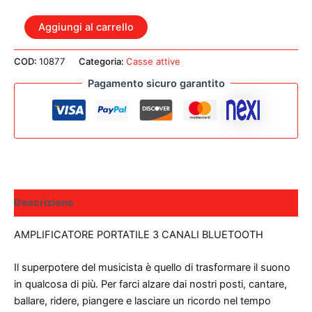
BOSE
Aggiungi al carrello
S1
PRO
COD:
10877
Categoria:
Casse attive
+
3
Pagamento sicuro garantito
CANALI
BLUETOOTH
CON
BATTERIA
quantità
Descrizione
AMPLIFICATORE PORTATILE 3 CANALI BLUETOOTH
Il superpotere del musicista è quello di trasformare il suono
in qualcosa di più. Per farci alzare dai nostri posti, cantare,
ballare, ridere, piangere e lasciare un ricordo nel tempo