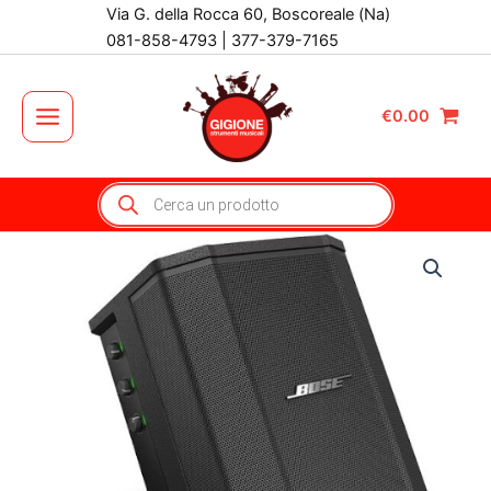
Vai
Via G. della Rocca 60, Boscoreale (Na)
al
081-858-4793 | 377-379-7165
contenuto
€
0.00
Main
Menu
Products
search