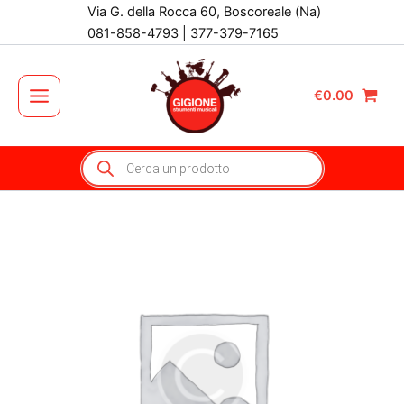
Vai
Via G. della Rocca 60, Boscoreale (Na)
al
081-858-4793 | 377-379-7165
contenuto
€
0.00
Main
Menu
Products
search