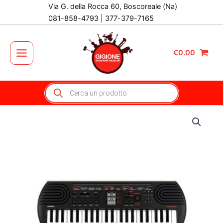
Vai
Via G. della Rocca 60, Boscoreale (Na)
al
081-858-4793 | 377-379-7165
contenuto
€
0.00
Main
Menu
Products
search