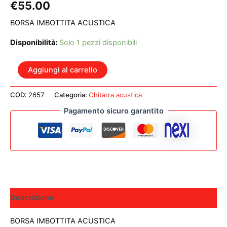
€
55.00
BORSA IMBOTTITA ACUSTICA
Disponibilità:
Solo 1 pezzi disponibili
CNB
Aggiungi al carrello
DGB1680
BORSA
COD:
2657
Categoria:
Chitarra acustica
PER
CHITARRA
Pagamento sicuro garantito
ACUSTICA
quantità
Descrizione
BORSA IMBOTTITA ACUSTICA