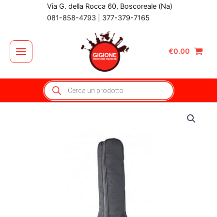
Vai
Via G. della Rocca 60, Boscoreale (Na)
al
081-858-4793 | 377-379-7165
contenuto
€
0.00
Main
Menu
Products
search