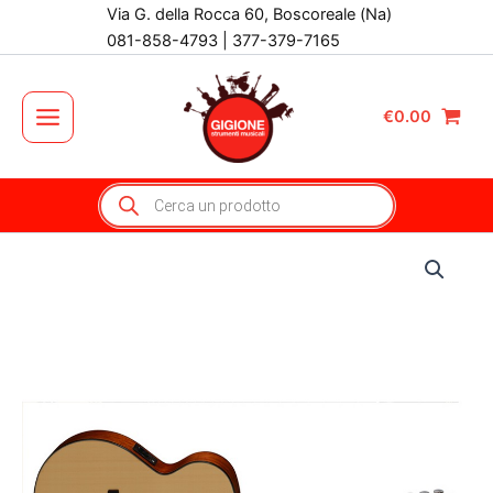
Vai
Via G. della Rocca 60, Boscoreale (Na)
al
081-858-4793 | 377-379-7165
contenuto
€
0.00
Main
Menu
Products
search