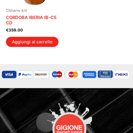
Chitarre 4/4
CORDOBA IBERIA IB-C5
CD
€
359.00
Aggiungi al carrello