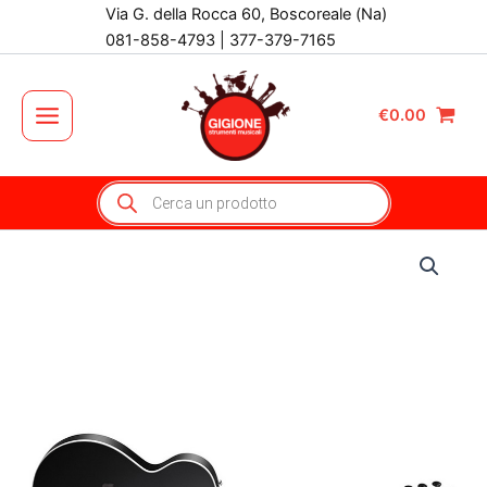
Vai
Via G. della Rocca 60, Boscoreale (Na)
al
081-858-4793 | 377-379-7165
contenuto
€
0.00
Main
Menu
Products
search