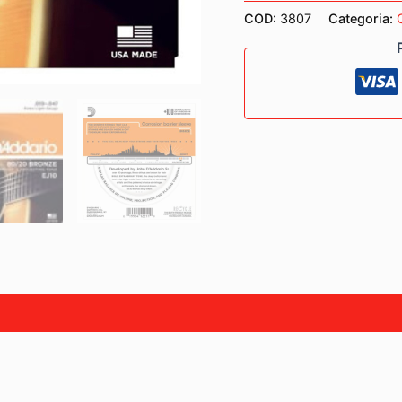
PER
COD:
3807
Categoria:
CHITARRA
ACUSTICA
010-
047
quantità