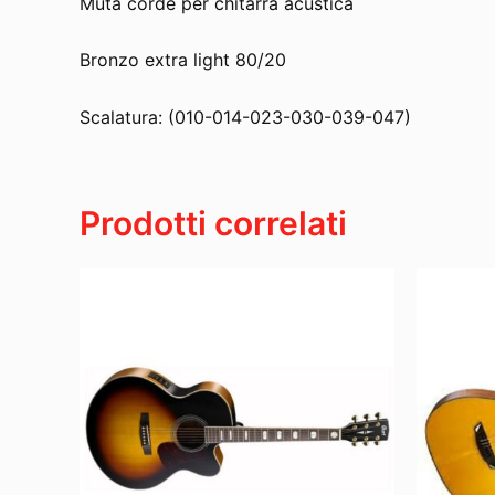
Muta corde per chitarra acustica
Bronzo extra light 80/20
Scalatura: (010-014-023-030-039-047)
Prodotti correlati