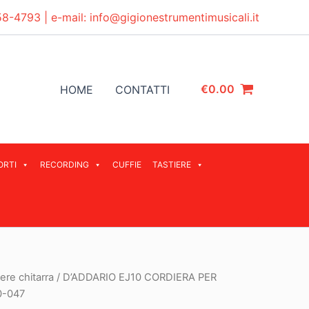
58-4793
| e-mail:
info@gigionestrumentimusicali.it
€
0.00
HOME
CONTATTI
ORTI
RECORDING
CUFFIE
TASTIERE
ere chitarra
/ D’ADDARIO EJ10 CORDIERA PER
0-047