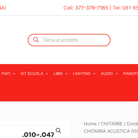
NA)
Cell:
377-379-7165
| Tel:
081-8
Products
search
FIATI
KIT SCUOLA
LIBRI
LIGHTING
AUDIO
PIANOF
Home
/
CHITARRE
/
Cordi
CHITARRA ACUSTICA 01