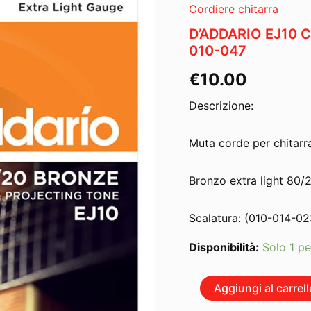
Cordiere chitarra
D’ADDARIO EJ10 
010-047
€
10.00
Descrizione:
Muta corde per chitarr
Bronzo extra light 80/
Scalatura: (010-014-0
Disponibilità:
Solo 1 pe
D'ADDARIO
Aggiungi al carrell
EJ10
CORDIERA