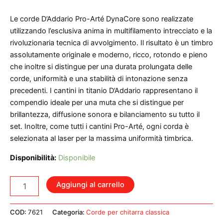
Le corde D’Addario Pro-Arté DynaCore sono realizzate
utilizzando l’esclusiva anima in multifilamento intrecciato e la
rivoluzionaria tecnica di avvolgimento. Il risultato è un timbro
assolutamente originale e moderno, ricco, rotondo e pieno
che inoltre si distingue per una durata prolungata delle
corde, uniformità e una stabilità di intonazione senza
precedenti. I cantini in titanio D’Addario rappresentano il
compendio ideale per una muta che si distingue per
brillantezza, diffusione sonora e bilanciamento su tutto il
set. Inoltre, come tutti i cantini Pro-Arté, ogni corda è
selezionata al laser per la massima uniformità timbrica.
Disponibilità:
Disponibile
D'ADDARIO
Aggiungi al carrello
EJ45TT
PRO-
ARTE'
COD:
7621
Categoria:
Corde per chitarra classica
TITANIUM