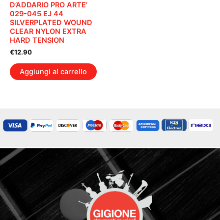
D’ADDARIO PRO ARTE’
029-045 EJ 44
SILVERPLATED WOUND
CLEAR NYLON EXTRA
HARD TENSION
€
12.90
Aggiungi al carrello