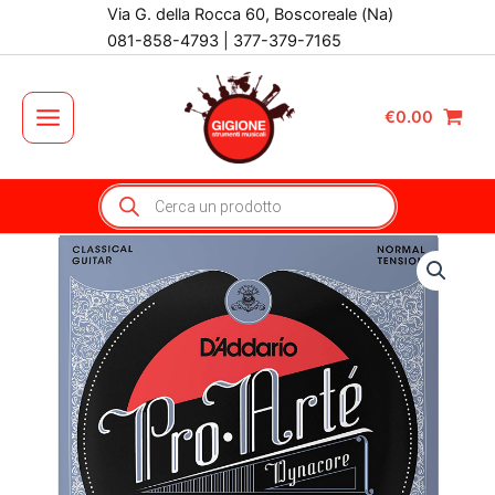
Vai
Via G. della Rocca 60, Boscoreale (Na)
al
081-858-4793 | 377-379-7165
contenuto
€
0.00
Main
Menu
Products
search