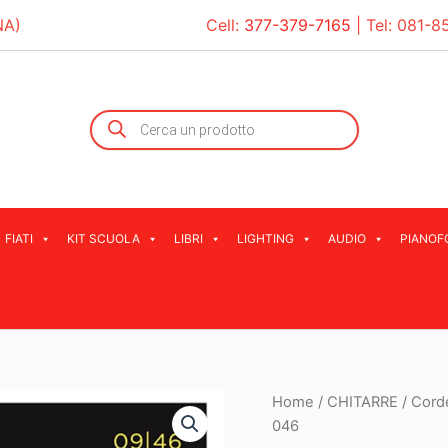
NA)
Cell:
377-379-7165
| Tel:
081-8
Products
search
FIATI
KIT SCUOLA
LIBRI
LIGHTING
AUDIO
PIANOF
Home
/
CHITARRE
/
Cord
046