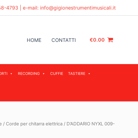
58-4793
| e-mail:
info@gigionestrumentimusicali.it
€
0.00
HOME
CONTATTI
ORTI
RECORDING
CUFFIE
TASTIERE
e
/
Corde per chitarra elettrica
/ D’ADDARIO NYXL 009-