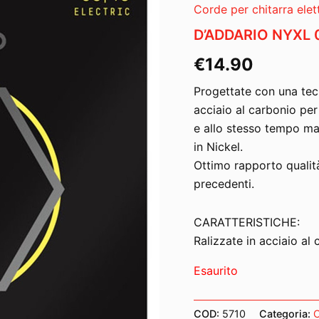
Corde per chitarra elet
D’ADDARIO NYXL 
€
14.90
Progettate con una tecn
acciaio al carbonio per
e allo stesso tempo magg
in Nickel.
Ottimo rapporto qualit
precedenti.
CARATTERISTICHE:
Ralizzate in acciaio al 
Esaurito
COD:
5710
Categoria:
C