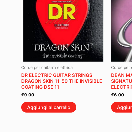
Corde per chitarra elettrica
Corde per c
DR ELECTRIC GUITAR STRINGS
DEAN MA
DRAGON SKIN 11-50 THE INVISIBLE
SIGNATU
COATING DSE 11
ELECTRI
€
9.00
€
6.00
Aggiungi al carrello
Aggiun