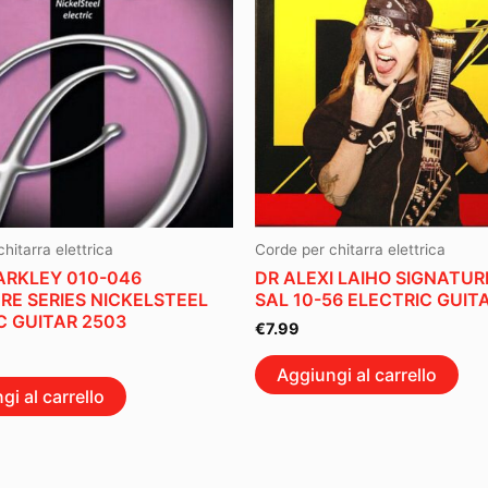
hitarra elettrica
Corde per chitarra elettrica
RKLEY 010-046
DR ALEXI LAIHO SIGNATUR
RE SERIES NICKELSTEEL
SAL 10-56 ELECTRIC GUIT
C GUITAR 2503
€
7.99
Aggiungi al carrello
gi al carrello