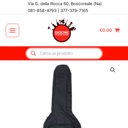
Vai
Via G. della Rocca 60, Boscoreale (Na)
al
081-858-4793 | 377-379-7165
contenuto
€
0.00
Main
Menu
Products
search