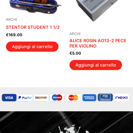
ARCHI
STENTOR STUDENT 1 1/2
ARCHI
€
169.00
ALICE ROSIN AO13-2 PECE
PER VIOLINO
Aggiungi al carrello
€
5.00
Aggiungi al carrello