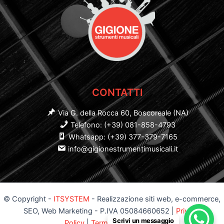
CONTATTI
Via G. della Rocca 60, Boscoreale (NA)
Telefono: (+39) 081-858-4793
Whatsapp: (+39) 377-379-7165
info@gigionestrumentimusicali.it
© Copyright -
ITSYSTEM
- Realizzazione siti web, e-commerce,
SEO, Web Marketing - P.IVA 05084660652 |
Privacy
Scrivi un messaggio
Policy
|
Termini e Condizioni