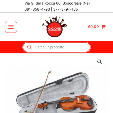
Vai
Via G. della Rocca 60, Boscoreale (Na)
al
081-858-4793 | 377-379-7165
contenuto
€
0.00
Main
Menu
Products
search