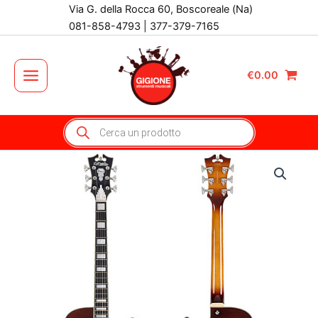
Vai
Via G. della Rocca 60, Boscoreale (Na)
al
081-858-4793 | 377-379-7165
contenuto
€
0.00
Main
Menu
Products
search