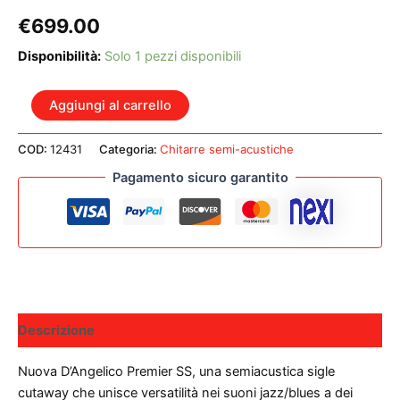
€
699.00
Disponibilità:
Solo 1 pezzi disponibili
D'ANGELICO
Aggiungi al carrello
PREMIER
SS
COD:
12431
Categoria:
Chitarre semi-acustiche
DARK
ICED
Pagamento sicuro garantito
TEA
BURST
quantità
Descrizione
Nuova D’Angelico Premier SS, una semiacustica sigle
cutaway che unisce versatilità nei suoni jazz/blues a dei